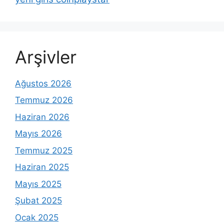
Arşivler
Ağustos 2026
Temmuz 2026
Haziran 2026
Mayıs 2026
Temmuz 2025
Haziran 2025
Mayıs 2025
Şubat 2025
Ocak 2025