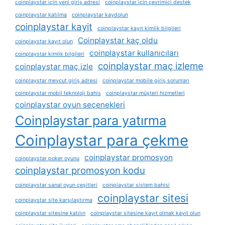
coinplaystar i̇çin yeni giriş adresi
coinplaystar i̇çin çevrimiçi destek
coinplaystar katılma
coinplaystar kaydolun
coinplaystar kayit
coinplaystar kayıt kimlik bilgileri
Coinplaystar kaç oldu
coinplaystar kayıt olun
coinplaystar kullanıcıları
coinplaystar kimlik bilgileri
coinplaystar maç izleme
coinplaystar maç izle
coinplaystar mevcut giriş adresi
coinplaystar mobile giriş sorunları
coinplaystar mobil teknoloji bahis
coinplaystar müşteri hizmetleri
coinplaystar oyun seçenekleri
Coinplaystar para yatırma
Coinplaystar para çekme
coinplaystar promosyon
coinplaystar poker oyunu
coinplaystar promosyon kodu
coinplaystar sanal oyun çeşitleri
coinplaystar sistem bahisi
coinplaystar sitesi
coinplaystar site karşılaştırma
coinplaystar sitesine katılın
coinplaystar sitesine kayıt olmak kayıt olun