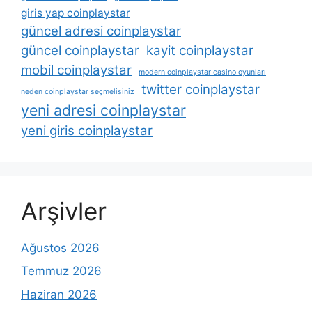
giris yap coinplaystar
güncel adresi coinplaystar
güncel coinplaystar
kayit coinplaystar
mobil coinplaystar
modern coinplaystar casino oyunları
twitter coinplaystar
neden coinplaystar seçmelisiniz
yeni adresi coinplaystar
yeni giris coinplaystar
Arşivler
Ağustos 2026
Temmuz 2026
Haziran 2026