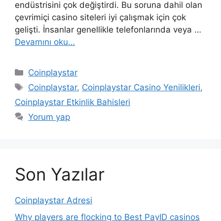
endüstrisini çok değiştirdi. Bu soruna dahil olan
çevrimiçi casino siteleri iyi çalışmak için çok
gelişti. İnsanlar genellikle telefonlarında veya …
Devamını oku…
Kategoriler
Coinplaystar
Etiketler
Coinplaystar
,
Coinplaystar Casino Yenilikleri
,
Coinplaystar Etkinlik Bahisleri
Yorum yap
Son Yazılar
Coinplaystar Adresi
Why players are flocking to Best PayID casinos