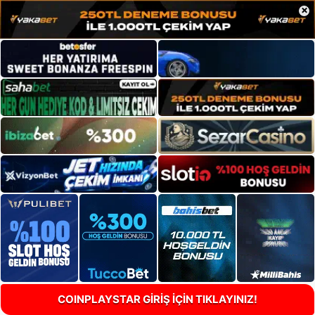
×
COINPLAYSTAR GİRİŞ İÇİN TIKLAYINIZ!