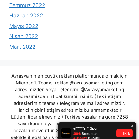
Temmuz 2022
Haziran 2022
Mayıs 2022
Nisan 2022
Mart 2022
Avrasya'nın en büyük reklam platformunda olmak için
Microsoft Teams:
reklam@avrasyamarketing.com
adresimizden veya Telegram: @Avrasyamarketing
adresimizden irtibat kurabilirsiniz. (Tek iletişim
adreslerimiz teams / telegram ve mail adresimizdir.
Harici hiçbir iletişim adresimiz bulunmamaktadır.
Lütfen itibar etmeyiniz.) Türkiye yasalarına göre 7258
sayılı kanun uyarınca yasa dışı bahis oynamanın
cezaları mevcuttur. Şu an bulunduğunuz site hiç bir
şekilde illegal bahis oyunları oynatmıyor ve oynamaya