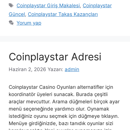
Etiketler
Coinplaystar Giriş Makalesi
,
Coinplaystar
Güncel
,
Coinplaystar Takas Kazançları
Yorum yap
Coinplaystar Adresi
Haziran 2, 2026
Yazarı:
admin
Coinplaystar Casino Oyunları alternatifler için
koordinatör üyeleri sunacak. Burada çeşitli
araçlar mevcuttur. Arama düğmeleri birçok ayar
menü seçeneğinde yardımcı olur. Oynamak
istediğiniz oyunu seçmek için düğmeye tıklayın.
Menüye girdiğinizde, bazı tanıdık oyunlar sizi