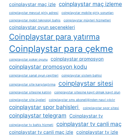
coinplaystar maç izleme
coinplaystar maç izle
coinplaystar mevcut giriş adresi
coinplaystar mobile giriş sorunları
coinplaystar mobil teknoloji bahis
coinplaystar müşteri hizmetleri
coinplaystar oyun seçenekleri
Coinplaystar para yatırma
Coinplaystar para çekme
coinplaystar promosyon
coinplaystar poker oyunu
coinplaystar promosyon kodu
coinplaystar sanal oyun çeşitleri
coinplaystar sistem bahisi
coinplaystar sitesi
coinplaystar site karşılaştırma
coinplaystar sitesine katılın
coinplaystar sitesine kayıt olmak kayıt olun
coinplaystar site üyeleri
coinplaystar sms aboneliğinden nasıl çıkılır
coinplaystar spor bahisleri
coinplaystar spor sitesi
coinplaystar telegram
Coinplaystar tv
coinplaystar tv canli maç
coinplaystar tv bahis hizmeti
coinplaystar tv canli maç izle
coinplaystar tv izle