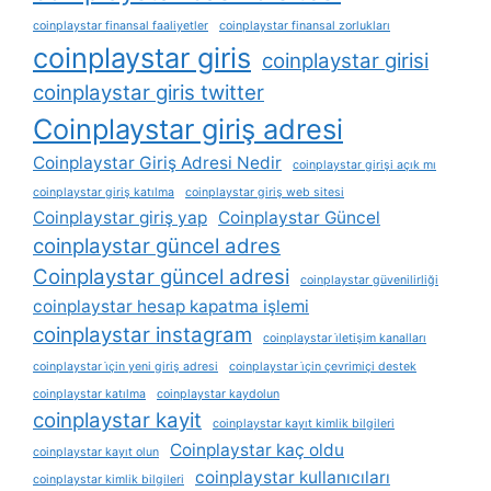
coinplaystar finansal faaliyetler
coinplaystar finansal zorlukları
coinplaystar giris
coinplaystar girisi
coinplaystar giris twitter
Coinplaystar giriş adresi
Coinplaystar Giriş Adresi Nedir
coinplaystar girişi açık mı
coinplaystar giriş katılma
coinplaystar giriş web sitesi
Coinplaystar giriş yap
Coinplaystar Güncel
coinplaystar güncel adres
Coinplaystar güncel adresi
coinplaystar güvenilirliği
coinplaystar hesap kapatma işlemi
coinplaystar instagram
coinplaystar i̇letişim kanalları
coinplaystar i̇çin yeni giriş adresi
coinplaystar i̇çin çevrimiçi destek
coinplaystar katılma
coinplaystar kaydolun
coinplaystar kayit
coinplaystar kayıt kimlik bilgileri
Coinplaystar kaç oldu
coinplaystar kayıt olun
coinplaystar kullanıcıları
coinplaystar kimlik bilgileri