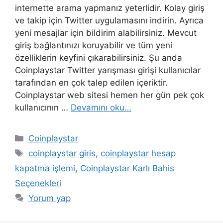
internette arama yapmanız yeterlidir. Kolay giriş
ve takip için Twitter uygulamasını indirin. Ayrıca
yeni mesajlar için bildirim alabilirsiniz. Mevcut
giriş bağlantınızı koruyabilir ve tüm yeni
özelliklerin keyfini çıkarabilirsiniz. Şu anda
Coinplaystar Twitter yarışması girişi kullanıcılar
tarafından en çok talep edilen içeriktir.
Coinplaystar web sitesi hemen her gün pek çok
kullanıcının …
Devamını oku…
Kategoriler
Coinplaystar
Etiketler
coinplaystar giris
,
coinplaystar hesap
kapatma işlemi
,
Coinplaystar Karlı Bahis
Seçenekleri
Yorum yap