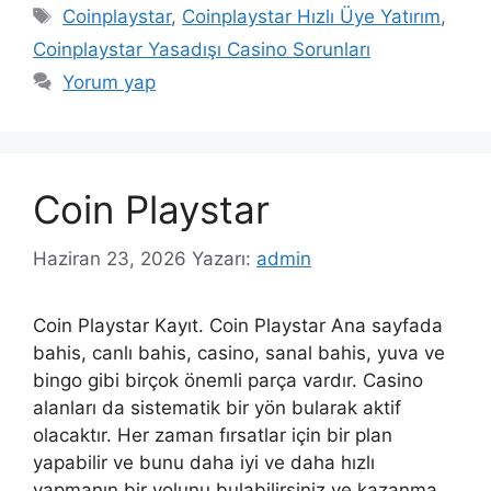
Etiketler
Coinplaystar
,
Coinplaystar Hızlı Üye Yatırım
,
Coinplaystar Yasadışı Casino Sorunları
Yorum yap
Coin Playstar
Haziran 23, 2026
Yazarı:
admin
Coin Playstar Kayıt. Coin Playstar Ana sayfada
bahis, canlı bahis, casino, sanal bahis, yuva ve
bingo gibi birçok önemli parça vardır. Casino
alanları da sistematik bir yön bularak aktif
olacaktır. Her zaman fırsatlar için bir plan
yapabilir ve bunu daha iyi ve daha hızlı
yapmanın bir yolunu bulabilirsiniz ve kazanma