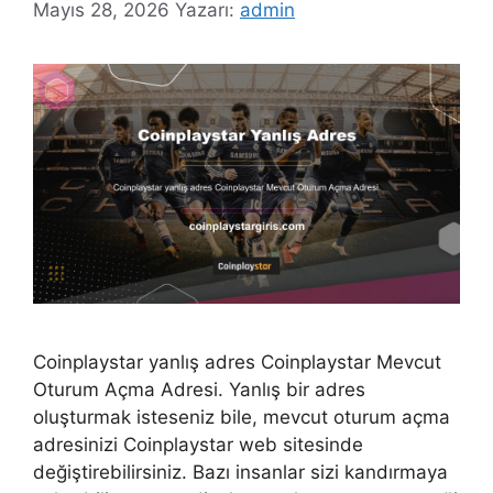
Mayıs 28, 2026
Yazarı:
admin
Coinplaystar yanlış adres Coinplaystar Mevcut
Oturum Açma Adresi. Yanlış bir adres
oluşturmak isteseniz bile, mevcut oturum açma
adresinizi Coinplaystar web sitesinde
değiştirebilirsiniz. Bazı insanlar sizi kandırmaya