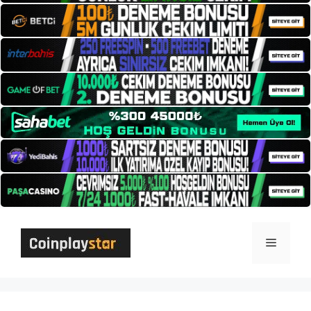
İçeriğe
atla
Menü