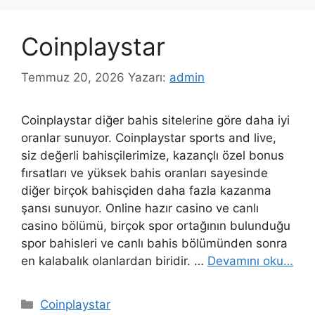
Coinplaystar
Temmuz 20, 2026
Yazarı:
admin
Coinplaystar diğer bahis sitelerine göre daha iyi
oranlar sunuyor. Coinplaystar sports and live,
siz değerli bahisçilerimize, kazançlı özel bonus
fırsatları ve yüksek bahis oranları sayesinde
diğer birçok bahisçiden daha fazla kazanma
şansı sunuyor. Online hazır casino ve canlı
casino bölümü, birçok spor ortağının bulunduğu
spor bahisleri ve canlı bahis bölümünden sonra
en kalabalık olanlardan biridir. …
Devamını oku…
Kategoriler
Coinplaystar