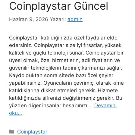
Coinplaystar Güncel
Haziran 9, 2026
Yazarı:
admin
Coinplaystar katıldığınızda özel faydalar elde
edersiniz. Coinplaystar size iyi fırsatlar, yüksek
kaliteli ve güçlü teknoloji sunar. Coinplaystar bir
üyesi olmak, özel hizmetlerin, adil fiyatların ve
güvenilir teknolojilerin tadını çıkarmanızı sağlar.
Kaydolduktan sonra sitede bazı özel şeyler
yapabilirsiniz. Oyuncuların çevrimiçi olarak kime
katıldıklarına dikkat etmeleri gerekir. Hizmete
katıldığınızda şifrenizi değiştirmeniz gerekir. Bu
yüzden diğer insanlar hesabınızı …
Devamını
oku…
Kategoriler
Coinplaystar