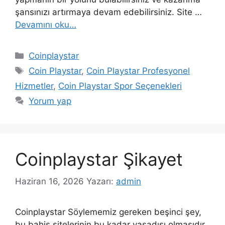
şansınızı artırmaya devam edebilirsiniz. Site …
Devamını oku…
Kategoriler
Coinplaystar
Etiketler
Coin Playstar
,
Coin Playstar Profesyonel
Hizmetler
,
Coin Playstar Spor Seçenekleri
Yorum yap
Coinplaystar Şikayet
Haziran 16, 2026
Yazarı:
admin
Coinplaystar Söylememiz gereken beşinci şey,
bu bahis sitelerinin bu kadar yasadışı olmasıdır.