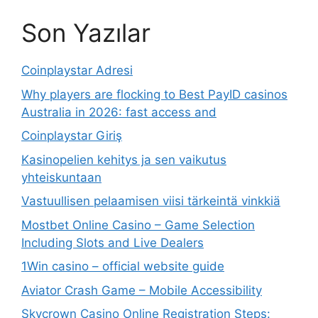
Son Yazılar
Coinplaystar Adresi
Why players are flocking to Best PayID casinos
Australia in 2026: fast access and
Coinplaystar Giriş
Kasinopelien kehitys ja sen vaikutus
yhteiskuntaan
Vastuullisen pelaamisen viisi tärkeintä vinkkiä
Mostbet Online Casino – Game Selection
Including Slots and Live Dealers
1Win casino – official website guide
Aviator Crash Game – Mobile Accessibility
Skycrown Casino Online Registration Steps: