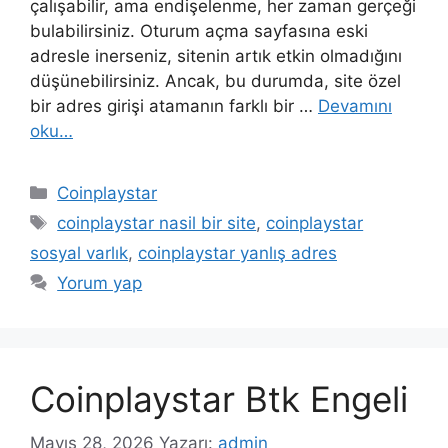
çalışabilir, ama endişelenme, her zaman gerçeği
bulabilirsiniz. Oturum açma sayfasına eski
adresle inerseniz, sitenin artık etkin olmadığını
düşünebilirsiniz. Ancak, bu durumda, site özel
bir adres girişi atamanın farklı bir …
Devamını
oku…
Kategoriler
Coinplaystar
Etiketler
coinplaystar nasil bir site
,
coinplaystar
sosyal varlık
,
coinplaystar yanlış adres
Yorum yap
Coinplaystar Btk Engeli
Mayıs 28, 2026
Yazarı:
admin