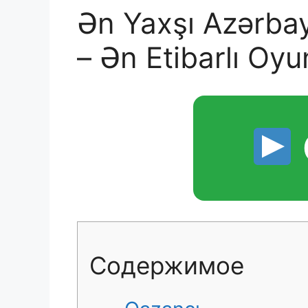
Ən Yaxşı Azərba
– Ən Etibarlı Oyu
Содержимое