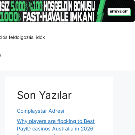
iós feldolgozási idők
e
Son Yazılar
Coinplaystar Adresi
Why players are flocking to Best
PayID casinos Australia in 2026: