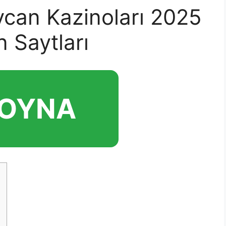
ycan Kazinoları 2025
n Saytları
OYNA