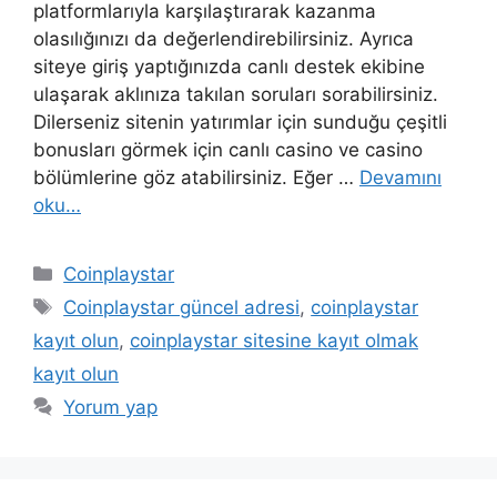
platformlarıyla karşılaştırarak kazanma
olasılığınızı da değerlendirebilirsiniz. Ayrıca
siteye giriş yaptığınızda canlı destek ekibine
ulaşarak aklınıza takılan soruları sorabilirsiniz.
Dilerseniz sitenin yatırımlar için sunduğu çeşitli
bonusları görmek için canlı casino ve casino
bölümlerine göz atabilirsiniz. Eğer …
Devamını
oku…
Kategoriler
Coinplaystar
Etiketler
Coinplaystar güncel adresi
,
coinplaystar
kayıt olun
,
coinplaystar sitesine kayıt olmak
kayıt olun
Yorum yap