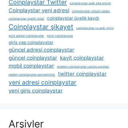
Coinplaystar Twitter
coinplaystar web site erişim
Coinplaystar yeni adresi
coinplaystar çözüm odaklı
coinplaystar üyelik kaydı
coinplaystar üyelik i̇ptali
Coinplaystar şikayet
coinplaystar şu anki girişi
giris adresi coinplaystar
girisi coinplaystar
giris yap coinplaystar
güncel adresi coinplaystar
güncel coinplaystar
kayit coinplaystar
mobil coinplaystar
modern coinplaystar casino oyunları
twitter coinplaystar
neden coinplaystar seçmelisiniz
yeni adresi coinplaystar
yeni giris coinplaystar
Arşivler