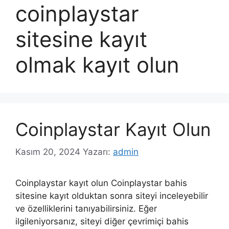
coinplaystar
sitesine kayıt
olmak kayıt olun
Coinplaystar Kayıt Olun
Kasım 20, 2024
Yazarı:
admin
Coinplaystar kayıt olun Coinplaystar bahis
sitesine kayıt olduktan sonra siteyi inceleyebilir
ve özelliklerini tanıyabilirsiniz. Eğer
ilgileniyorsanız, siteyi diğer çevrimiçi bahis