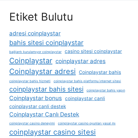
Etiket Bulutu
adresi coinplaystar
bahis sitesi coinplaystar
casino sitesi coinplaystar
bağlantı kurulamıyor coinplaystar
Coinplaystar
coinplaystar adres
Coinplaystar adresi
Coinplaystar bahis
coinplaystar bahis hizmeti
coinplaystar bahis platformu i̇nternet sitesi
coinplaystar bahis sitesi
coinplaystar bahis yapın
Coinplaystar bonus
coinplaystar canli
coinplaystar canli destek
Coinplaystar Canlı Destek
coinplaystar casino deneyimi
coinplaystar casino oyunları yasal mı
coinplaystar casino sitesi