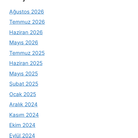
Ağustos 2026
Temmuz 2026
Haziran 2026
Mayıs 2026
Temmuz 2025
Haziran 2025
Mayıs 2025
Şubat 2025
Ocak 2025
Aralık 2024
Kasım 2024
Ekim 2024
Eylül 2024