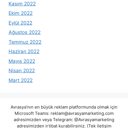
Kasım 2022
Ekim 2022
Eylül 2022
Ağustos 2022
Temmuz 2022
Haziran 2022
Mayıs 2022
Nisan 2022
Mart 2022
Avrasya'nın en büyük reklam platformunda olmak için
Microsoft Teams:
reklam@avrasyamarketing.com
adresimizden veya Telegram: @Avrasyamarketing
adresimizden irtibat kurabilirsiniz. (Tek iletişim