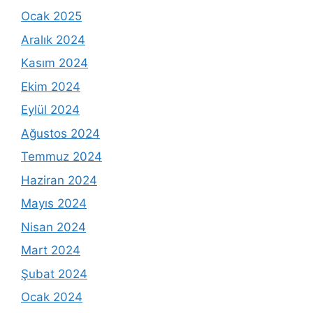
Ocak 2025
Aralık 2024
Kasım 2024
Ekim 2024
Eylül 2024
Ağustos 2024
Temmuz 2024
Haziran 2024
Mayıs 2024
Nisan 2024
Mart 2024
Şubat 2024
Ocak 2024