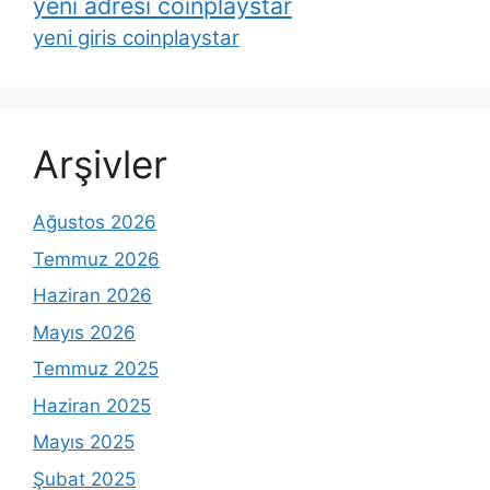
yeni adresi coinplaystar
yeni giris coinplaystar
Arşivler
Ağustos 2026
Temmuz 2026
Haziran 2026
Mayıs 2026
Temmuz 2025
Haziran 2025
Mayıs 2025
Şubat 2025