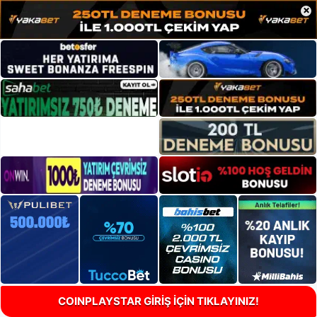
×
COINPLAYSTAR GİRİŞ İÇİN TIKLAYINIZ!