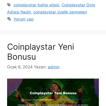
Etiketler
coinplaystar bahis sitesi
,
Coinplaystar Giriş
Adresi Nedir
,
coinplaystar üyelik seviyeleri
Yorum yap
Coinplaystar Yeni
Bonusu
Ocak 6, 2024
Yazarı:
admin