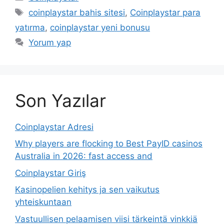
Etiketler
coinplaystar bahis sitesi
,
Coinplaystar para
yatırma
,
coinplaystar yeni bonusu
Yorum yap
Son Yazılar
Coinplaystar Adresi
Why players are flocking to Best PayID casinos
Australia in 2026: fast access and
Coinplaystar Giriş
Kasinopelien kehitys ja sen vaikutus
yhteiskuntaan
Vastuullisen pelaamisen viisi tärkeintä vinkkiä