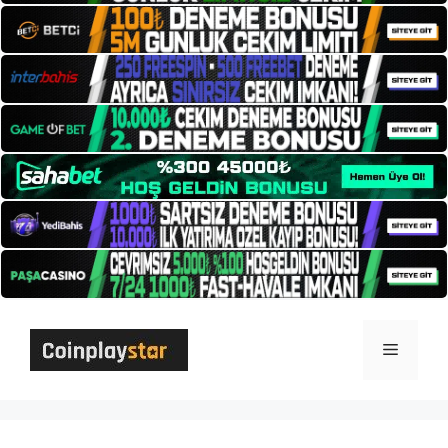
İçeriğe
atla
Menü