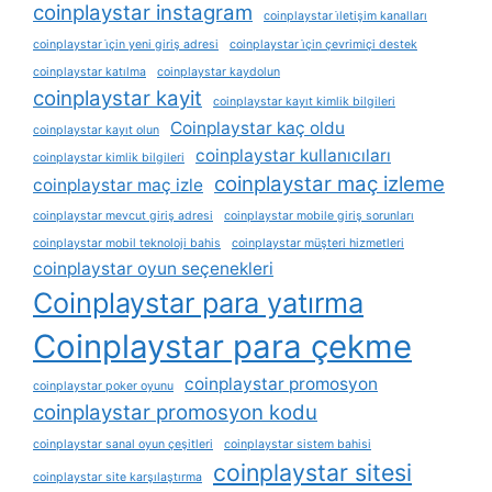
coinplaystar instagram
coinplaystar i̇letişim kanalları
coinplaystar i̇çin yeni giriş adresi
coinplaystar i̇çin çevrimiçi destek
coinplaystar katılma
coinplaystar kaydolun
coinplaystar kayit
coinplaystar kayıt kimlik bilgileri
Coinplaystar kaç oldu
coinplaystar kayıt olun
coinplaystar kullanıcıları
coinplaystar kimlik bilgileri
coinplaystar maç izleme
coinplaystar maç izle
coinplaystar mevcut giriş adresi
coinplaystar mobile giriş sorunları
coinplaystar mobil teknoloji bahis
coinplaystar müşteri hizmetleri
coinplaystar oyun seçenekleri
Coinplaystar para yatırma
Coinplaystar para çekme
coinplaystar promosyon
coinplaystar poker oyunu
coinplaystar promosyon kodu
coinplaystar sanal oyun çeşitleri
coinplaystar sistem bahisi
coinplaystar sitesi
coinplaystar site karşılaştırma