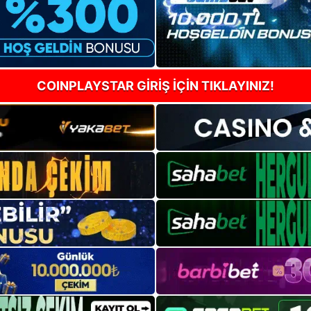
COINPLAYSTAR GİRİŞ İÇİN TIKLAYINIZ!