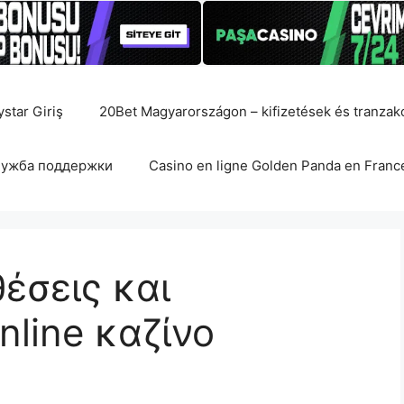
star Giriş
20Bet Magyarországon – kifizetések és tranzakc
служба поддержки
Casino en ligne Golden Panda en Franc
έσεις και
nline καζίνο