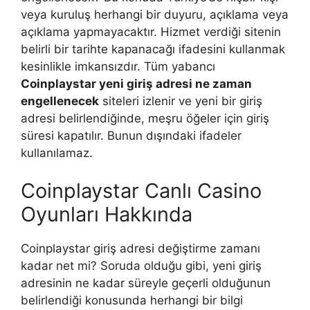
veya kuruluş herhangi bir duyuru, açıklama veya
açıklama yapmayacaktır. Hizmet verdiği sitenin
belirli bir tarihte kapanacağı ifadesini kullanmak
kesinlikle imkansızdır. Tüm yabancı
Coinplaystar yeni giriş adresi ne zaman
engellenecek
siteleri izlenir ve yeni bir giriş
adresi belirlendiğinde, meşru öğeler için giriş
süresi kapatılır. Bunun dışındaki ifadeler
kullanılamaz.
Coinplaystar Canlı Casino
Oyunları Hakkında
Coinplaystar giriş adresi değiştirme zamanı
kadar net mi? Soruda olduğu gibi, yeni giriş
adresinin ne kadar süreyle geçerli olduğunun
belirlendiği konusunda herhangi bir bilgi