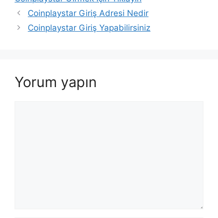
Yazı
Coinplaystar Giriş Adresi Nedir
dolaşımı
Coinplaystar Giriş Yapabilirsiniz
Yorum yapın
Yorum