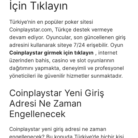
İçin Tıklayın
Türkiye’nin en popüler poker sitesi
Coinplaystar.com, Türkçe destek vermeye
devam ediyor. Oyuncular, son güncellenen giriş
adresini kullanarak siteye 7/24 erişebilir. Oyun
Coinplaystar girmek için tıklayın
, internet
üzerinden bahis, casino ve slot oyunlarının
dağıtımını yapmakta, deneyimli ve profesyonel
yöneticileri ile güvenilir hizmetler sunmaktadır.
Coinplaystar Yeni Giriş
Adresi Ne Zaman
Engellenecek
Coinplaystar yeni giriş adresi ne zaman
engellenecek? Bu konuda Türkiye’de hiçbir kişi