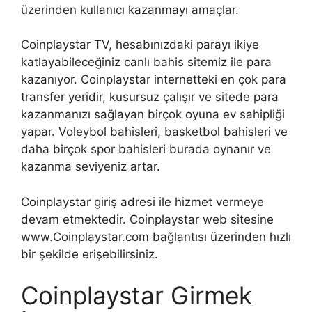
üzerinden kullanıcı kazanmayı amaçlar.
Coinplaystar TV, hesabınızdaki parayı ikiye
katlayabileceğiniz canlı bahis sitemiz ile para
kazanıyor. Coinplaystar internetteki en çok para
transfer yeridir, kusursuz çalışır ve sitede para
kazanmanızı sağlayan birçok oyuna ev sahipliği
yapar. Voleybol bahisleri, basketbol bahisleri ve
daha birçok spor bahisleri burada oynanır ve
kazanma seviyeniz artar.
Coinplaystar giriş adresi ile hizmet vermeye
devam etmektedir. Coinplaystar web sitesine
www.Coinplaystar.com bağlantısı üzerinden hızlı
bir şekilde erişebilirsiniz.
Coinplaystar Girmek