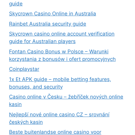
guide
Skycrown Casino Online in Australia
Rainbet Australia security guide
Skycrown casino online account verification
guide for Australian players
Fontan Casino Bonus w Polsce – Warunki
korzystania z bonusów i ofert promocyjnych
Coinplaystar
1x Et APK guide – mobile betting features,
bonuses, and security
Casino online v Česku – žebříček nových online
kasin
Nejlepší nové online casino CZ – srovnání
českých kasin
Beste buitenlandse online casino voor