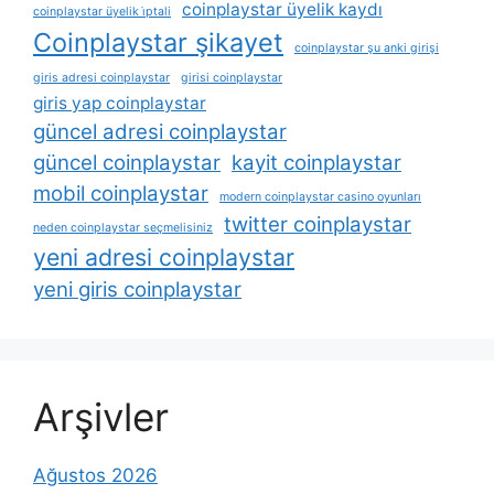
coinplaystar üyelik kaydı
coinplaystar üyelik i̇ptali
Coinplaystar şikayet
coinplaystar şu anki girişi
giris adresi coinplaystar
girisi coinplaystar
giris yap coinplaystar
güncel adresi coinplaystar
güncel coinplaystar
kayit coinplaystar
mobil coinplaystar
modern coinplaystar casino oyunları
twitter coinplaystar
neden coinplaystar seçmelisiniz
yeni adresi coinplaystar
yeni giris coinplaystar
Arşivler
Ağustos 2026