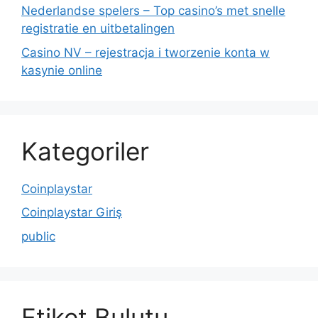
Nederlandse spelers – Top casino’s met snelle
registratie en uitbetalingen
Casino NV – rejestracja i tworzenie konta w
kasynie online
Kategoriler
Coinplaystar
Coinplaystar Giriş
public
Etiket Bulutu