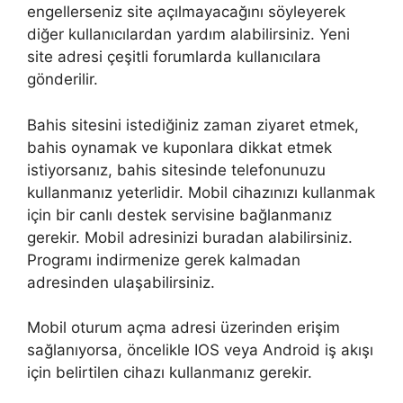
engellerseniz site açılmayacağını söyleyerek
diğer kullanıcılardan yardım alabilirsiniz. Yeni
site adresi çeşitli forumlarda kullanıcılara
gönderilir.
Bahis sitesini istediğiniz zaman ziyaret etmek,
bahis oynamak ve kuponlara dikkat etmek
istiyorsanız, bahis sitesinde telefonunuzu
kullanmanız yeterlidir. Mobil cihazınızı kullanmak
için bir canlı destek servisine bağlanmanız
gerekir. Mobil adresinizi buradan alabilirsiniz.
Programı indirmenize gerek kalmadan
adresinden ulaşabilirsiniz.
Mobil oturum açma adresi üzerinden erişim
sağlanıyorsa, öncelikle IOS veya Android iş akışı
için belirtilen cihazı kullanmanız gerekir.