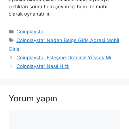
çıktıktan sonra hem çevrimiçi hem de mobil
olarak oynanabilir.
Kategoriler
Coinplaystar
Etiketler
Coinplaystar Neden Belge Giriş Adresi Mobil
Giriş
Yazı
Coinplaystar Eşleşme Oranınız Yüksek Mi
dolaşımı
Coinplaystar Nasıl Hızlı
Yorum yapın
Yorum