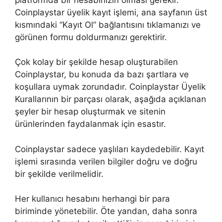
Coinplaystar üyelik kayıt işlemi, ana sayfanın üst
kısmındaki “Kayıt Ol” bağlantısını tıklamanızı ve
görünen formu doldurmanızı gerektirir.
Çok kolay bir şekilde hesap oluşturabilen
Coinplaystar, bu konuda da bazı şartlara ve
koşullara uymak zorundadır. Coinplaystar Üyelik
Kurallarının bir parçası olarak, aşağıda açıklanan
şeyler bir hesap oluşturmak ve sitenin
ürünlerinden faydalanmak için esastır.
Coinplaystar sadece yaşlıları kaydedebilir. Kayıt
işlemi sırasında verilen bilgiler doğru ve doğru
bir şekilde verilmelidir.
Her kullanıcı hesabını herhangi bir para
biriminde yönetebilir. Öte yandan, daha sonra