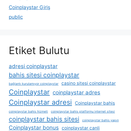
Coinplaystar Giriş
public
Etiket Bulutu
adresi coinplaystar
bahis sitesi coinplaystar
casino sitesi coinplaystar
bağlantı kurulamıyor coinplaystar
Coinplaystar
coinplaystar adres
Coinplaystar adresi
Coinplaystar bahis
coinplaystar bahis hizmeti
coinplaystar bahis platformu i̇nternet sitesi
coinplaystar bahis sitesi
coinplaystar bahis yapın
Coinplaystar bonus
coinplaystar canli