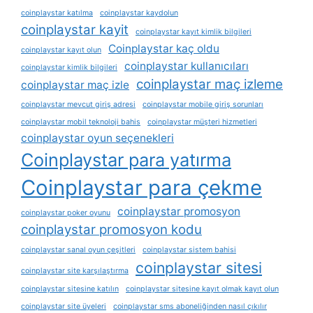
coinplaystar katılma
coinplaystar kaydolun
coinplaystar kayit
coinplaystar kayıt kimlik bilgileri
Coinplaystar kaç oldu
coinplaystar kayıt olun
coinplaystar kullanıcıları
coinplaystar kimlik bilgileri
coinplaystar maç izleme
coinplaystar maç izle
coinplaystar mevcut giriş adresi
coinplaystar mobile giriş sorunları
coinplaystar mobil teknoloji bahis
coinplaystar müşteri hizmetleri
coinplaystar oyun seçenekleri
Coinplaystar para yatırma
Coinplaystar para çekme
coinplaystar promosyon
coinplaystar poker oyunu
coinplaystar promosyon kodu
coinplaystar sanal oyun çeşitleri
coinplaystar sistem bahisi
coinplaystar sitesi
coinplaystar site karşılaştırma
coinplaystar sitesine katılın
coinplaystar sitesine kayıt olmak kayıt olun
coinplaystar site üyeleri
coinplaystar sms aboneliğinden nasıl çıkılır