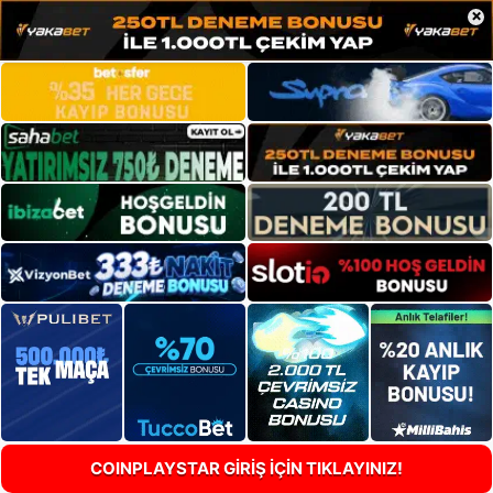
×
COINPLAYSTAR GİRİŞ İÇİN TIKLAYINIZ!