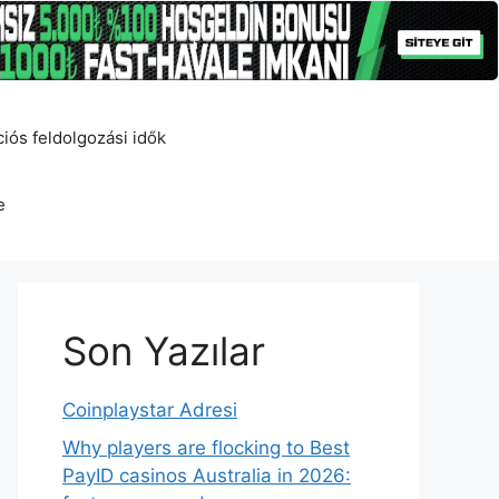
iós feldolgozási idők
e
Son Yazılar
Coinplaystar Adresi
Why players are flocking to Best
PayID casinos Australia in 2026: