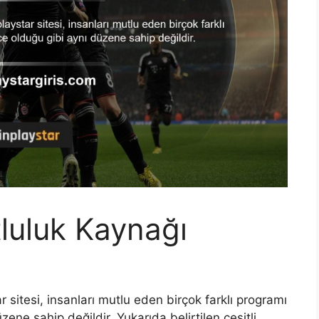
luluk Kaynağı
 sitesi, insanları mutlu eden birçok farklı programı
ne sahip değildir. Yukarıda belirtilen çeşitli