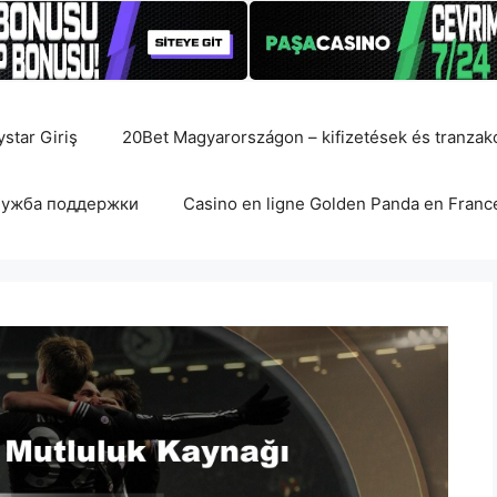
star Giriş
20Bet Magyarországon – kifizetések és tranzakc
служба поддержки
Casino en ligne Golden Panda en Franc