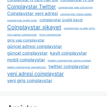
Coinplaystar Twitter
coinplaystar web site erişim
Coinplaystar yeni adresi
coinplaystar çözüm odaklı
coinplaystar üyelik kaydı
coinplaystar üyelik i̇ptali
Coinplaystar şikayet
coinplaystar şu anki girişi
giris adresi coinplaystar
girisi coinplaystar
giris yap coinplaystar
güncel adresi coinplaystar
güncel coinplaystar
kayit coinplaystar
mobil coinplaystar
modern coinplaystar casino oyunları
twitter coinplaystar
neden coinplaystar seçmelisiniz
yeni adresi coinplaystar
yeni giris coinplaystar