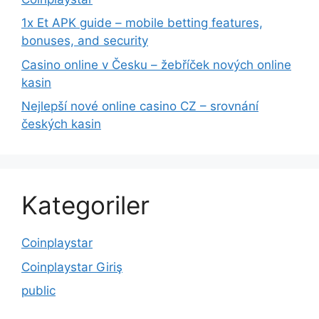
1x Et APK guide – mobile betting features,
bonuses, and security
Casino online v Česku – žebříček nových online
kasin
Nejlepší nové online casino CZ – srovnání
českých kasin
Kategoriler
Coinplaystar
Coinplaystar Giriş
public