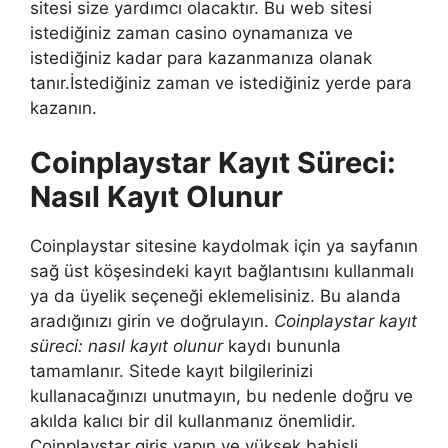
sitesi size yardımcı olacaktır. Bu web sitesi
istediğiniz zaman casino oynamanıza ve
istediğiniz kadar para kazanmanıza olanak
tanır.İstediğiniz zaman ve istediğiniz yerde para
kazanın.
Coinplaystar Kayıt Süreci:
Nasıl Kayıt Olunur
Coinplaystar sitesine kaydolmak için ya sayfanın
sağ üst köşesindeki kayıt bağlantısını kullanmalı
ya da üyelik seçeneği eklemelisiniz. Bu alanda
aradığınızı girin ve doğrulayın.
Coinplaystar kayıt
süreci: nasıl kayıt olunur
kaydı bununla
tamamlanır. Sitede kayıt bilgilerinizi
kullanacağınızı unutmayın, bu nedenle doğru ve
akılda kalıcı bir dil kullanmanız önemlidir.
Coinplaystar giriş yapın ve yüksek bahisli