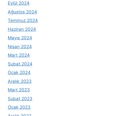
Eylül 2024
Ağustos 2024
Temmuz 2024
Haziran 2024
Mayıs 2024
Nisan 2024
Mart 2024
Şubat 2024
Ocak 2024
Aralık 2023
Mart 2023
Şubat 2023
Ocak 2023
Aralık 2022