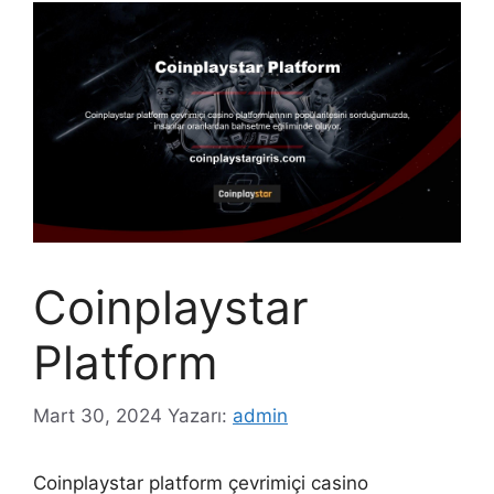
Coinplaystar
Platform
Mart 30, 2024
Yazarı:
admin
Coinplaystar platform çevrimiçi casino