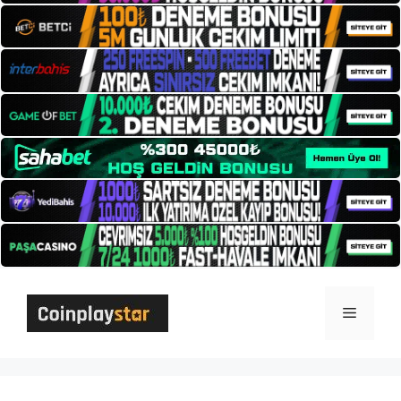
İçeriğe
atla
Menü