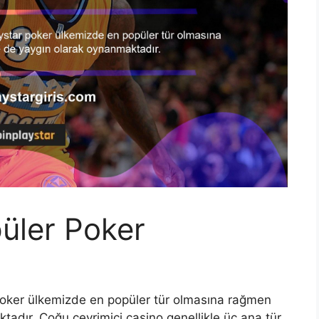
üler Poker
poker ülkemizde en popüler tür olmasına rağmen
adır. Çoğu çevrimiçi casino genellikle üç ana tür