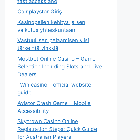
fast access and
Coinplaystar Giriş
Kasinopelien kehitys ja sen
vaikutus yhteiskuntaan
Vastuullisen pelaamisen viisi
tärkeintä vinkkiä
Mostbet Online Casino – Game
Selection Including Slots and Live
Dealers
1Win casino – official website
guide
Aviator Crash Game – Mobile
Accessibility
Skycrown Casino Online
Registration Steps: Quick Guide
for Australian Players