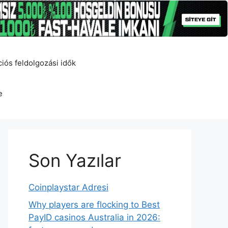
iós feldolgozási idők
e
Son Yazılar
Coinplaystar Adresi
Why players are flocking to Best
PayID casinos Australia in 2026: