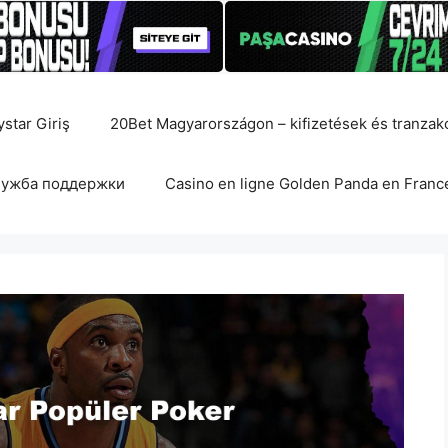
star Giriş
20Bet Magyarországon – kifizetések és tranzakc
служба поддержки
Casino en ligne Golden Panda en Franc