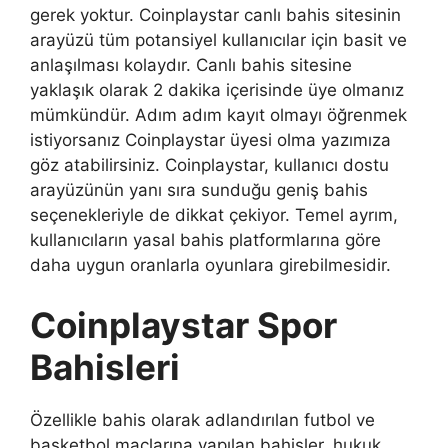
gerek yoktur. Coinplaystar canlı bahis sitesinin
arayüzü tüm potansiyel kullanıcılar için basit ve
anlaşılması kolaydır. Canlı bahis sitesine
yaklaşık olarak 2 dakika içerisinde üye olmanız
mümkündür. Adım adım kayıt olmayı öğrenmek
istiyorsanız Coinplaystar üyesi olma yazımıza
göz atabilirsiniz. Coinplaystar, kullanıcı dostu
arayüzünün yanı sıra sunduğu geniş bahis
seçenekleriyle de dikkat çekiyor. Temel ayrım,
kullanıcıların yasal bahis platformlarına göre
daha uygun oranlarla oyunlara girebilmesidir.
Coinplaystar Spor
Bahisleri
Özellikle bahis olarak adlandırılan futbol ve
basketbol maçlarına yapılan bahisler, hukuk