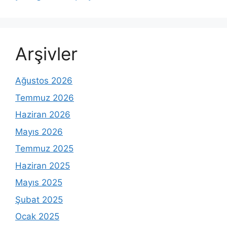
Arşivler
Ağustos 2026
Temmuz 2026
Haziran 2026
Mayıs 2026
Temmuz 2025
Haziran 2025
Mayıs 2025
Şubat 2025
Ocak 2025