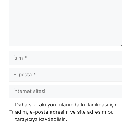
İsim
E-
posta
İnternet
sitesi
Daha sonraki yorumlarımda kullanılması için
adım, e-posta adresim ve site adresim bu
tarayıcıya kaydedilsin.