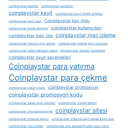
coinplaystar katılma
coinplaystar kaydolun
coinplaystar kayit
coinplaystar kayıt kimlik bilgileri
Coinplaystar kaç oldu
coinplaystar kayıt olun
coinplaystar kullanıcıları
coinplaystar kimlik bilgileri
coinplaystar maç izleme
coinplaystar maç izle
coinplaystar mevcut giriş adresi
coinplaystar mobile giriş sorunları
coinplaystar mobil teknoloji bahis
coinplaystar müşteri hizmetleri
coinplaystar oyun seçenekleri
Coinplaystar para yatırma
Coinplaystar para çekme
coinplaystar promosyon
coinplaystar poker oyunu
coinplaystar promosyon kodu
coinplaystar sanal oyun çeşitleri
coinplaystar sistem bahisi
coinplaystar sitesi
coinplaystar site karşılaştırma
coinplaystar sitesine katılın
coinplaystar sitesine kayıt olmak kayıt olun
coinplaystar site üyeleri
coinplaystar sms aboneliğinden nasıl çıkılır