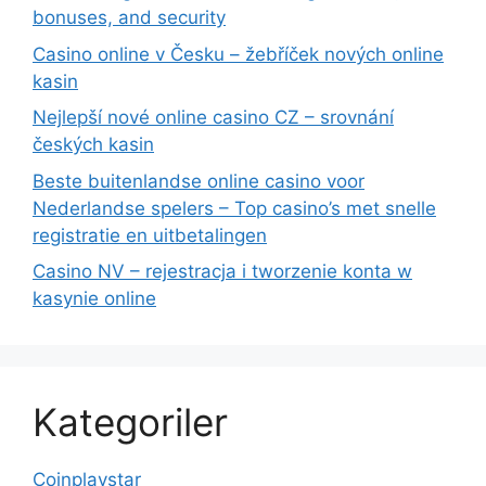
bonuses, and security
Casino online v Česku – žebříček nových online
kasin
Nejlepší nové online casino CZ – srovnání
českých kasin
Beste buitenlandse online casino voor
Nederlandse spelers – Top casino’s met snelle
registratie en uitbetalingen
Casino NV – rejestracja i tworzenie konta w
kasynie online
Kategoriler
Coinplaystar