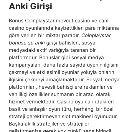
Anki Girişi
Bonus Coinplaystar mevcut casino ve canlı
casino oyunlarında kaybettikleri para miktarına
göre verilen bir miktar paradır.
Coinplaystar
bonusu şu anki girişi
bahisleri, sosyal
medyadaki aktif varlığıyla tanınan bir
platformdur. Bonuslar gibi sosyal medya
kampanyaları, daha fazla sayıda üyenin ilgisini
çekmeyi ve etkileşimli oyunlar yoluyla onların
ilgisini çekmeyi amaçlamaktadır. Sosyal medya
platformları, hevesli bahisçilere reklamlar ve
yenilikçi özellikler sunmanın bir aracı olarak
hizmet vermektedir. Casino oyunlarındaki en
basit ve anlaşılır oyun türü, herhangi bir özel
strateji gerektirmeyen slot makinesi oyunudur.
Başka akıllı stratejiler ve stratejiler
geliştirmenize gerek yok çünkü şans birincil