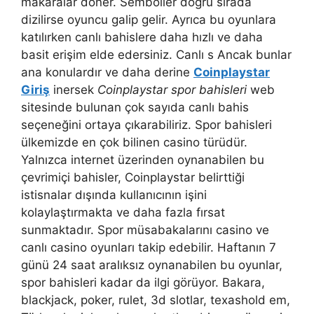
makaralar döner. Semboller doğru sırada
dizilirse oyuncu galip gelir. Ayrıca bu oyunlara
katılırken canlı bahislere daha hızlı ve daha
basit erişim elde edersiniz. Canlı s Ancak bunlar
ana konulardır ve daha derine
Coinplaystar
Giriş
inersek
Coinplaystar spor bahisleri
web
sitesinde bulunan çok sayıda canlı bahis
seçeneğini ortaya çıkarabiliriz. Spor bahisleri
ülkemizde en çok bilinen casino türüdür.
Yalnızca internet üzerinden oynanabilen bu
çevrimiçi bahisler, Coinplaystar belirttiği
istisnalar dışında kullanıcının işini
kolaylaştırmakta ve daha fazla fırsat
sunmaktadır. Spor müsabakalarını casino ve
canlı casino oyunları takip edebilir. Haftanın 7
günü 24 saat aralıksız oynanabilen bu oyunlar,
spor bahisleri kadar da ilgi görüyor. Bakara,
blackjack, poker, rulet, 3d slotlar, texashold em,