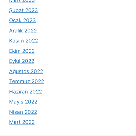
Mart 2023
Şubat 2023
Ocak 2023
Aralık 2022
Kasım 2022
Ekim 2022
Eylül 2022
Ağustos 2022
Temmuz 2022
Haziran 2022
Mayıs 2022
Nisan 2022
Mart 2022