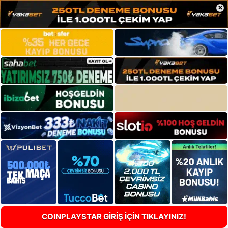
×
COINPLAYSTAR GİRİŞ İÇİN TIKLAYINIZ!