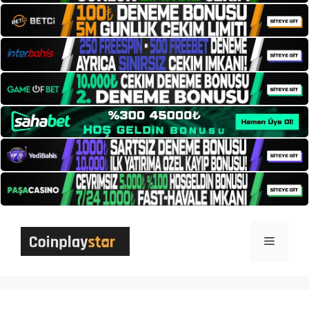
İçeriğe
atla
Menü