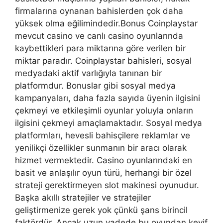
firmalarına oynanan bahislerden çok daha
yüksek olma eğilimindedir.Bonus Coinplaystar
mevcut casino ve canlı casino oyunlarında
kaybettikleri para miktarına göre verilen bir
miktar paradır. Coinplaystar bahisleri, sosyal
medyadaki aktif varlığıyla tanınan bir
platformdur. Bonuslar gibi sosyal medya
kampanyaları, daha fazla sayıda üyenin ilgisini
çekmeyi ve etkileşimli oyunlar yoluyla onların
ilgisini çekmeyi amaçlamaktadır. Sosyal medya
platformları, hevesli bahisçilere reklamlar ve
yenilikçi özellikler sunmanın bir aracı olarak
hizmet vermektedir. Casino oyunlarındaki en
basit ve anlaşılır oyun türü, herhangi bir özel
strateji gerektirmeyen slot makinesi oyunudur.
Başka akıllı stratejiler ve stratejiler
geliştirmenize gerek yok çünkü şans birincil
faktördür. Ancak uzun vadede bu oyundan keyif