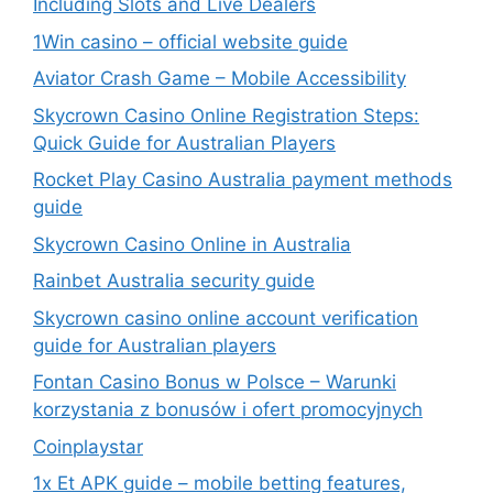
Including Slots and Live Dealers
1Win casino – official website guide
Aviator Crash Game – Mobile Accessibility
Skycrown Casino Online Registration Steps:
Quick Guide for Australian Players
Rocket Play Casino Australia payment methods
guide
Skycrown Casino Online in Australia
Rainbet Australia security guide
Skycrown casino online account verification
guide for Australian players
Fontan Casino Bonus w Polsce – Warunki
korzystania z bonusów i ofert promocyjnych
Coinplaystar
1x Et APK guide – mobile betting features,