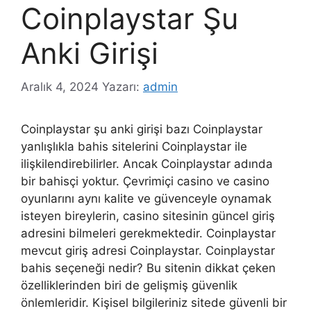
Coinplaystar Şu
Anki Girişi
Aralık 4, 2024
Yazarı:
admin
Coinplaystar şu anki girişi bazı Coinplaystar
yanlışlıkla bahis sitelerini Coinplaystar ile
ilişkilendirebilirler. Ancak Coinplaystar adında
bir bahisçi yoktur. Çevrimiçi casino ve casino
oyunlarını aynı kalite ve güvenceyle oynamak
isteyen bireylerin, casino sitesinin güncel giriş
adresini bilmeleri gerekmektedir. Coinplaystar
mevcut giriş adresi Coinplaystar. Coinplaystar
bahis seçeneği nedir? Bu sitenin dikkat çeken
özelliklerinden biri de gelişmiş güvenlik
önlemleridir. Kişisel bilgileriniz sitede güvenli bir