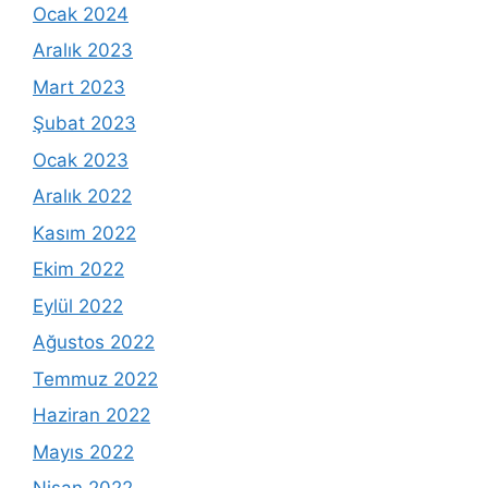
Ocak 2024
Aralık 2023
Mart 2023
Şubat 2023
Ocak 2023
Aralık 2022
Kasım 2022
Ekim 2022
Eylül 2022
Ağustos 2022
Temmuz 2022
Haziran 2022
Mayıs 2022