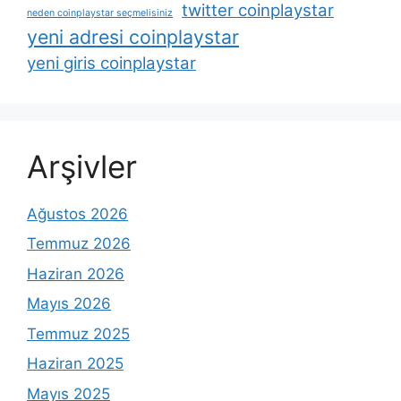
twitter coinplaystar
neden coinplaystar seçmelisiniz
yeni adresi coinplaystar
yeni giris coinplaystar
Arşivler
Ağustos 2026
Temmuz 2026
Haziran 2026
Mayıs 2026
Temmuz 2025
Haziran 2025
Mayıs 2025