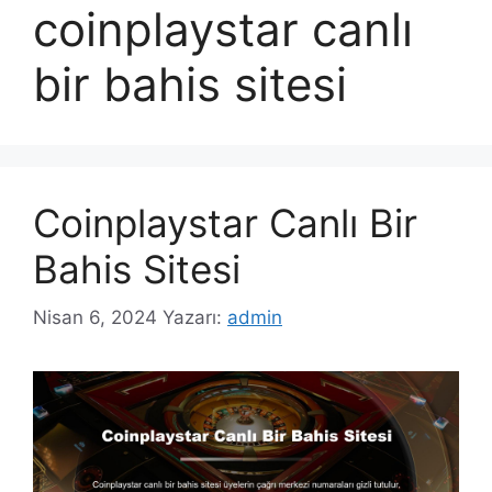
coinplaystar canlı
bir bahis sitesi
Coinplaystar Canlı Bir
Bahis Sitesi
Nisan 6, 2024
Yazarı:
admin