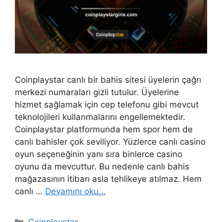
Coinplaystar canlı bir bahis sitesi üyelerin çağrı
merkezi numaraları gizli tutulur. Üyelerine
hizmet sağlamak için cep telefonu gibi mevcut
teknolojileri kullanmalarını engellemektedir.
Coinplaystar platformunda hem spor hem de
canlı bahisler çok seviliyor. Yüzlerce canlı casino
oyun seçeneğinin yanı sıra binlerce casino
oyunu da mevcuttur. Bu nedenle canlı bahis
mağazasının itibarı asla tehlikeye atılmaz. Hem
canlı …
Devamını oku…
Kategoriler