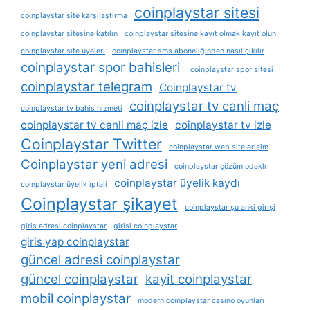
coinplaystar sitesi
coinplaystar site karşılaştırma
coinplaystar sitesine katılın
coinplaystar sitesine kayıt olmak kayıt olun
coinplaystar site üyeleri
coinplaystar sms aboneliğinden nasıl çıkılır
coinplaystar spor bahisleri
coinplaystar spor sitesi
coinplaystar telegram
Coinplaystar tv
coinplaystar tv canli maç
coinplaystar tv bahis hizmeti
coinplaystar tv canli maç izle
coinplaystar tv izle
Coinplaystar Twitter
coinplaystar web site erişim
Coinplaystar yeni adresi
coinplaystar çözüm odaklı
coinplaystar üyelik kaydı
coinplaystar üyelik i̇ptali
Coinplaystar şikayet
coinplaystar şu anki girişi
giris adresi coinplaystar
girisi coinplaystar
giris yap coinplaystar
güncel adresi coinplaystar
güncel coinplaystar
kayit coinplaystar
mobil coinplaystar
modern coinplaystar casino oyunları