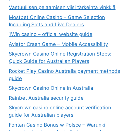
Vastuullisen pelaamisen viisi tärkeintä vinkkiä
Mostbet Online Casino – Game Selection
Including Slots and Live Dealers
1Win casino – official website guide
Aviator Crash Game – Mobile Accessibility
Skycrown Casino Online Registration Steps:
Quick Guide for Australian Players
Rocket Play Casino Australia payment methods
guide
Skycrown Casino Online in Australia
Rainbet Australia security guide
Skycrown casino online account verification
guide for Australian players
Fontan Casino Bonus w Polsce – Warunki