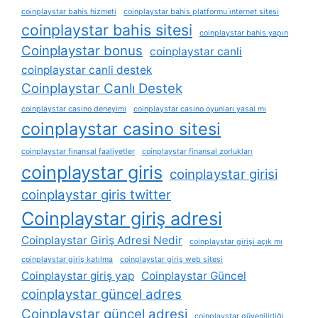
coinplaystar bahis hizmeti
coinplaystar bahis platformu i̇nternet sitesi
coinplaystar bahis sitesi
coinplaystar bahis yapın
Coinplaystar bonus
coinplaystar canli
coinplaystar canli destek
Coinplaystar Canlı Destek
coinplaystar casino deneyimi
coinplaystar casino oyunları yasal mı
coinplaystar casino sitesi
coinplaystar finansal faaliyetler
coinplaystar finansal zorlukları
coinplaystar giris
coinplaystar girisi
coinplaystar giris twitter
Coinplaystar giriş adresi
Coinplaystar Giriş Adresi Nedir
coinplaystar girişi açık mı
coinplaystar giriş katılma
coinplaystar giriş web sitesi
Coinplaystar giriş yap
Coinplaystar Güncel
coinplaystar güncel adres
Coinplaystar güncel adresi
coinplaystar güvenilirliği