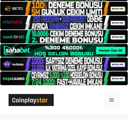
İçeriğe
atla
Menü