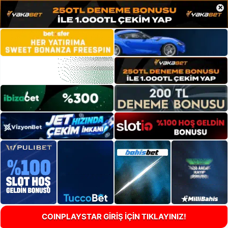
×
COINPLAYSTAR GİRİŞ İÇİN TIKLAYINIZ!