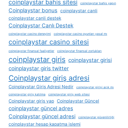
coinplaystar bahis sitesi
coinplaystar bahis yapın
Coinplaystar bonus
coinplaystar canli
coinplaystar canli destek
Coinplaystar Canlı Destek
coinplaystar casino deneyimi
coinplaystar casino oyunları yasal mı
coinplaystar casino sitesi
coinplaystar finansal faaliyetler
coinplaystar finansal zorlukları
coinplaystar giris
coinplaystar girisi
coinplaystar giris twitter
Coinplaystar giriş adresi
Coinplaystar Giriş Adresi Nedir
coinplaystar girişi açık mı
coinplaystar giriş katılma
coinplaystar giriş web sitesi
Coinplaystar giriş yap
Coinplaystar Güncel
coinplaystar güncel adres
Coinplaystar güncel adresi
coinplaystar güvenilirliği
coinplaystar hesap kapatma işlemi