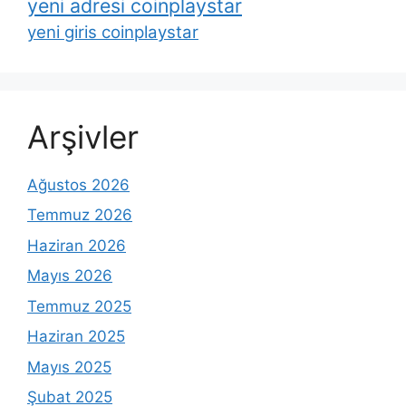
yeni adresi coinplaystar
yeni giris coinplaystar
Arşivler
Ağustos 2026
Temmuz 2026
Haziran 2026
Mayıs 2026
Temmuz 2025
Haziran 2025
Mayıs 2025
Şubat 2025