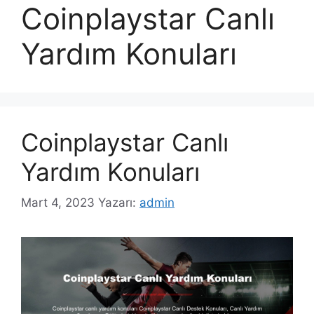
Coinplaystar Canlı
Yardım Konuları
Coinplaystar Canlı
Yardım Konuları
Mart 4, 2023
Yazarı:
admin