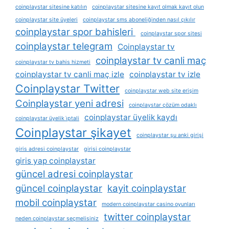
coinplaystar sitesine katılın
coinplaystar sitesine kayıt olmak kayıt olun
coinplaystar site üyeleri
coinplaystar sms aboneliğinden nasıl çıkılır
coinplaystar spor bahisleri
coinplaystar spor sitesi
coinplaystar telegram
Coinplaystar tv
coinplaystar tv canli maç
coinplaystar tv bahis hizmeti
coinplaystar tv canli maç izle
coinplaystar tv izle
Coinplaystar Twitter
coinplaystar web site erişim
Coinplaystar yeni adresi
coinplaystar çözüm odaklı
coinplaystar üyelik kaydı
coinplaystar üyelik i̇ptali
Coinplaystar şikayet
coinplaystar şu anki girişi
giris adresi coinplaystar
girisi coinplaystar
giris yap coinplaystar
güncel adresi coinplaystar
güncel coinplaystar
kayit coinplaystar
mobil coinplaystar
modern coinplaystar casino oyunları
twitter coinplaystar
neden coinplaystar seçmelisiniz