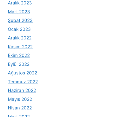
Aralık 2023
Mart 2023
Şubat 2023
Ocak 2023
Aralık 2022
Kasım 2022
Ekim 2022
Eylül 2022
Ağustos 2022
Temmuz 2022
Haziran 2022
Mayıs 2022
Nisan 2022
Mart 2022