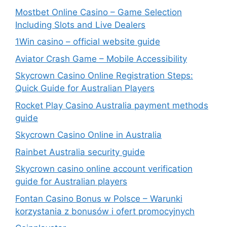
Mostbet Online Casino – Game Selection
Including Slots and Live Dealers
1Win casino – official website guide
Aviator Crash Game – Mobile Accessibility
Skycrown Casino Online Registration Steps:
Quick Guide for Australian Players
Rocket Play Casino Australia payment methods
guide
Skycrown Casino Online in Australia
Rainbet Australia security guide
Skycrown casino online account verification
guide for Australian players
Fontan Casino Bonus w Polsce – Warunki
korzystania z bonusów i ofert promocyjnych