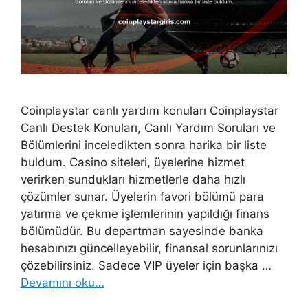
Coinplaystar canlı yardım konuları Coinplaystar
Canlı Destek Konuları, Canlı Yardım Soruları ve
Bölümlerini inceledikten sonra harika bir liste
buldum. Casino siteleri, üyelerine hizmet
verirken sundukları hizmetlerle daha hızlı
çözümler sunar. Üyelerin favori bölümü para
yatırma ve çekme işlemlerinin yapıldığı finans
bölümüdür. Bu departman sayesinde banka
hesabınızı güncelleyebilir, finansal sorunlarınızı
çözebilirsiniz. Sadece VIP üyeler için başka …
Devamını oku…