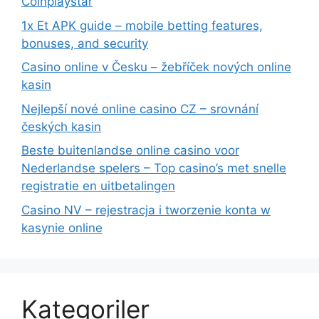
Coinplaystar
1x Et APK guide – mobile betting features,
bonuses, and security
Casino online v Česku – žebříček nových online
kasin
Nejlepší nové online casino CZ – srovnání
českých kasin
Beste buitenlandse online casino voor
Nederlandse spelers – Top casino’s met snelle
registratie en uitbetalingen
Casino NV – rejestracja i tworzenie konta w
kasynie online
Kategoriler