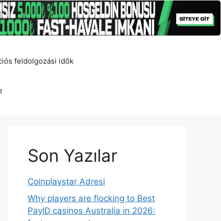
iós feldolgozási idők
e
Son Yazılar
Coinplaystar Adresi
Why players are flocking to Best
PayID casinos Australia in 2026: