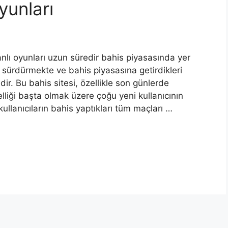
yunları
anlı oyunları uzun süredir bahis piyasasında yer
ni sürdürmekte ve bahis piyasasına getirdikleri
r. Bu bahis sitesi, özellikle son günlerde
lliği başta olmak üzere çoğu yeni kullanıcının
kullanıcıların bahis yaptıkları tüm maçları …