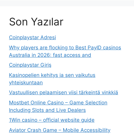
Son Yazılar
Coinplaystar Adresi
Why players are flocking to Best PayID casinos
Australia in 2026: fast access and
Coinplaystar Giriş
Kasinopelien kehitys ja sen vaikutus
yhteiskuntaan
Vastuullisen pelaamisen viisi tärkeintä vinkkiä
Mostbet Online Casino – Game Selection
Including Slots and Live Dealers
1Win casino – official website guide
Aviator Crash Game – Mobile Accessibility