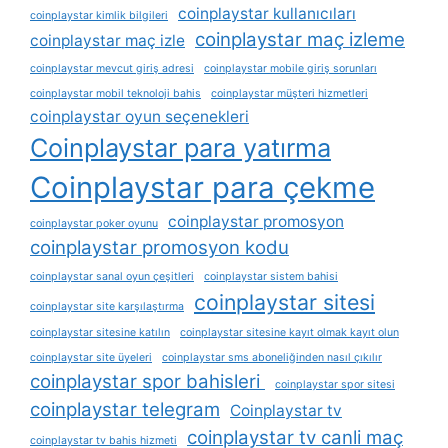
coinplaystar kullanıcıları
coinplaystar kimlik bilgileri
coinplaystar maç izleme
coinplaystar maç izle
coinplaystar mevcut giriş adresi
coinplaystar mobile giriş sorunları
coinplaystar mobil teknoloji bahis
coinplaystar müşteri hizmetleri
coinplaystar oyun seçenekleri
Coinplaystar para yatırma
Coinplaystar para çekme
coinplaystar promosyon
coinplaystar poker oyunu
coinplaystar promosyon kodu
coinplaystar sanal oyun çeşitleri
coinplaystar sistem bahisi
coinplaystar sitesi
coinplaystar site karşılaştırma
coinplaystar sitesine katılın
coinplaystar sitesine kayıt olmak kayıt olun
coinplaystar site üyeleri
coinplaystar sms aboneliğinden nasıl çıkılır
coinplaystar spor bahisleri
coinplaystar spor sitesi
coinplaystar telegram
Coinplaystar tv
coinplaystar tv canli maç
coinplaystar tv bahis hizmeti