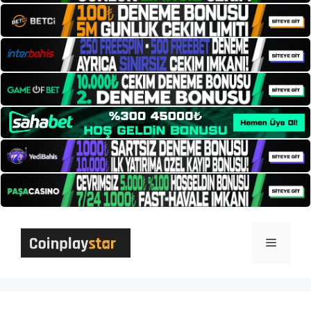
İçeriğe
atla
Menü