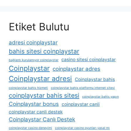
Etiket Bulutu
adresi coinplaystar
bahis sitesi coinplaystar
casino sitesi coinplaystar
bağlantı kurulamıyor coinplaystar
Coinplaystar
coinplaystar adres
Coinplaystar adresi
Coinplaystar bahis
coinplaystar bahis hizmeti
coinplaystar bahis platformu i̇nternet sitesi
coinplaystar bahis sitesi
coinplaystar bahis yapın
Coinplaystar bonus
coinplaystar canli
coinplaystar canli destek
Coinplaystar Canlı Destek
coinplaystar casino deneyimi
coinplaystar casino oyunları yasal mı