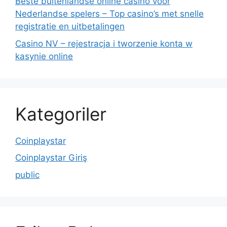
Beste buitenlandse online casino voor
Nederlandse spelers – Top casino’s met snelle
registratie en uitbetalingen
Casino NV – rejestracja i tworzenie konta w
kasynie online
Kategoriler
Coinplaystar
Coinplaystar Giriş
public