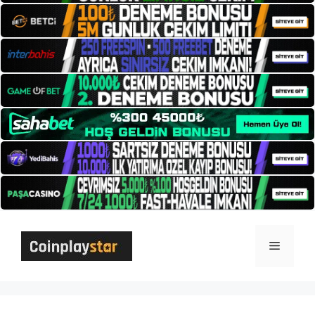
İçeriğe
atla
Menü