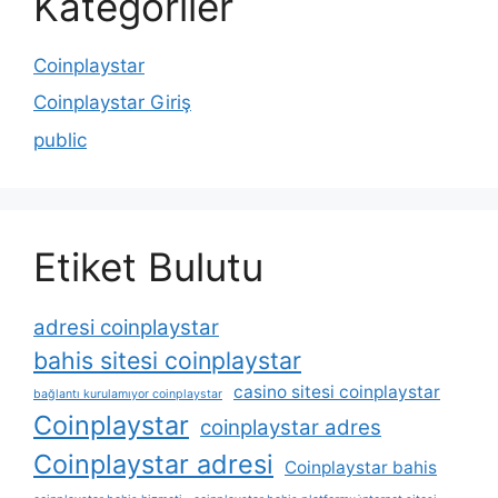
Kategoriler
Coinplaystar
Coinplaystar Giriş
public
Etiket Bulutu
adresi coinplaystar
bahis sitesi coinplaystar
casino sitesi coinplaystar
bağlantı kurulamıyor coinplaystar
Coinplaystar
coinplaystar adres
Coinplaystar adresi
Coinplaystar bahis