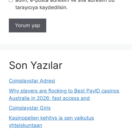
tarayıcıya kaydedilsin.
Son Yazılar
Coinplaystar Adresi
Why players are flocking to Best PayID casinos
Australia in 2026: fast access and
Coinplaystar Giriş
Kasinopelien kehitys ja sen vaikutus
yhteiskuntaan