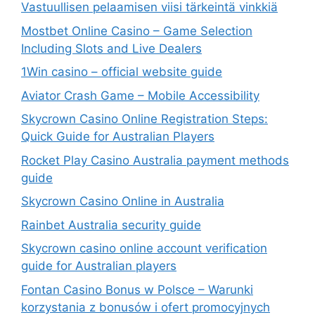
Vastuullisen pelaamisen viisi tärkeintä vinkkiä
Mostbet Online Casino – Game Selection
Including Slots and Live Dealers
1Win casino – official website guide
Aviator Crash Game – Mobile Accessibility
Skycrown Casino Online Registration Steps:
Quick Guide for Australian Players
Rocket Play Casino Australia payment methods
guide
Skycrown Casino Online in Australia
Rainbet Australia security guide
Skycrown casino online account verification
guide for Australian players
Fontan Casino Bonus w Polsce – Warunki
korzystania z bonusów i ofert promocyjnych