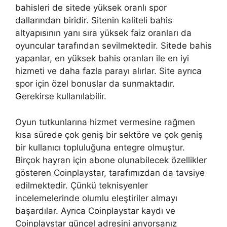
bahisleri de sitede yüksek oranlı spor
dallarından biridir. Sitenin kaliteli bahis
altyapısının yanı sıra yüksek faiz oranları da
oyuncular tarafından sevilmektedir. Sitede bahis
yapanlar, en yüksek bahis oranları ile en iyi
hizmeti ve daha fazla parayı alırlar. Site ayrıca
spor için özel bonuslar da sunmaktadır.
Gerekirse kullanılabilir.
Oyun tutkunlarına hizmet vermesine rağmen
kısa sürede çok geniş bir sektöre ve çok geniş
bir kullanıcı topluluğuna entegre olmuştur.
Birçok hayran için abone olunabilecek özellikler
gösteren Coinplaystar, tarafımızdan da tavsiye
edilmektedir. Çünkü teknisyenler
incelemelerinde olumlu eleştiriler almayı
başardılar. Ayrıca Coinplaystar kaydı ve
Coinplaystar güncel adresini arıyorsanız