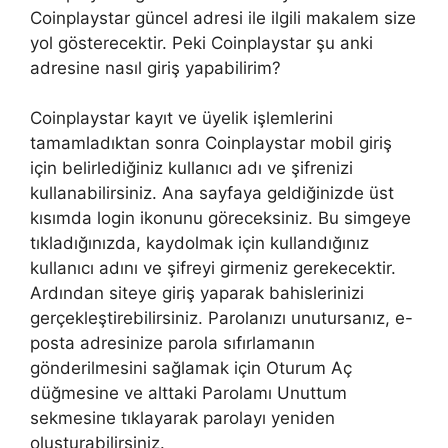
Coinplaystar güncel adresi ile ilgili makalem size
yol gösterecektir. Peki Coinplaystar şu anki
adresine nasıl giriş yapabilirim?
Coinplaystar kayıt ve üyelik işlemlerini
tamamladıktan sonra Coinplaystar mobil giriş
için belirlediğiniz kullanıcı adı ve şifrenizi
kullanabilirsiniz. Ana sayfaya geldiğinizde üst
kısımda login ikonunu göreceksiniz. Bu simgeye
tıkladığınızda, kaydolmak için kullandığınız
kullanıcı adını ve şifreyi girmeniz gerekecektir.
Ardından siteye giriş yaparak bahislerinizi
gerçekleştirebilirsiniz. Parolanızı unutursanız, e-
posta adresinize parola sıfırlamanın
gönderilmesini sağlamak için Oturum Aç
düğmesine ve alttaki Parolamı Unuttum
sekmesine tıklayarak parolayı yeniden
oluşturabilirsiniz.