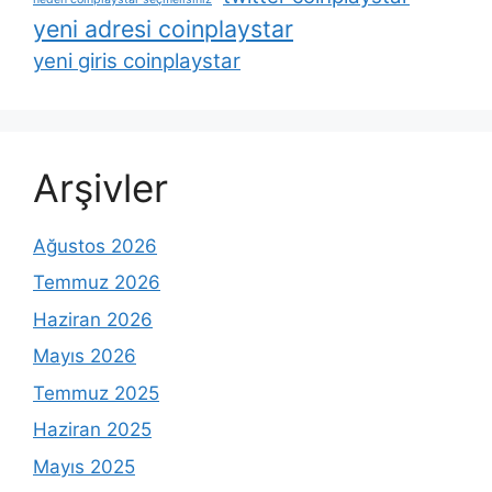
yeni adresi coinplaystar
yeni giris coinplaystar
Arşivler
Ağustos 2026
Temmuz 2026
Haziran 2026
Mayıs 2026
Temmuz 2025
Haziran 2025
Mayıs 2025