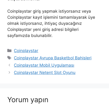
Coinplaystar giriş yapmak istiyorsanız veya
Coinplaystar kayıt işlemini tamamlayarak üye
olmak istiyorsanız, ihtiyaç duyacağınız
Coinplaystar yeni giriş adresi bilgileri
sayfamızda bulunabilir.
Kategoriler
Coinplaystar
Etiketler
Coinplaystar Avrupa Basketbol Bahisleri
Yazı
Coinplaystar Mobil Uygulaması
dolaşımı
Coinplaystar Netent Slot Oyunu
Yorum yapın