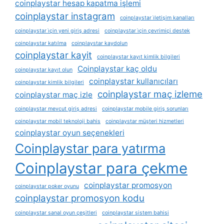
coinplaystar hesap kapatma işlemi
coinplaystar instagram
coinplaystar i̇letişim kanalları
coinplaystar i̇çin yeni giriş adresi
coinplaystar i̇çin çevrimiçi destek
coinplaystar katılma
coinplaystar kaydolun
coinplaystar kayit
coinplaystar kayıt kimlik bilgileri
Coinplaystar kaç oldu
coinplaystar kayıt olun
coinplaystar kullanıcıları
coinplaystar kimlik bilgileri
coinplaystar maç izleme
coinplaystar maç izle
coinplaystar mevcut giriş adresi
coinplaystar mobile giriş sorunları
coinplaystar mobil teknoloji bahis
coinplaystar müşteri hizmetleri
coinplaystar oyun seçenekleri
Coinplaystar para yatırma
Coinplaystar para çekme
coinplaystar promosyon
coinplaystar poker oyunu
coinplaystar promosyon kodu
coinplaystar sanal oyun çeşitleri
coinplaystar sistem bahisi