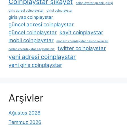
Coinplaystar şikayet
coinplaystar şu anki girişi
giris adresi coinplaystar
girisi coinplaystar
giris yap coinplaystar
güncel adresi coinplaystar
güncel coinplaystar
kayit coinplaystar
mobil coinplaystar
modern coinplaystar casino oyunları
twitter coinplaystar
neden coinplaystar seçmelisiniz
yeni adresi coinplaystar
yeni giris coinplaystar
Arşivler
Ağustos 2026
Temmuz 2026