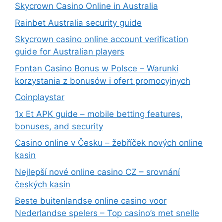
Skycrown Casino Online in Australia
Rainbet Australia security guide
Skycrown casino online account verification
guide for Australian players
Fontan Casino Bonus w Polsce – Warunki
korzystania z bonusów i ofert promocyjnych
Coinplaystar
1x Et APK guide – mobile betting features,
bonuses, and security
Casino online v Česku – žebříček nových online
kasin
Nejlepší nové online casino CZ – srovnání
českých kasin
Beste buitenlandse online casino voor
Nederlandse spelers – Top casino’s met snelle