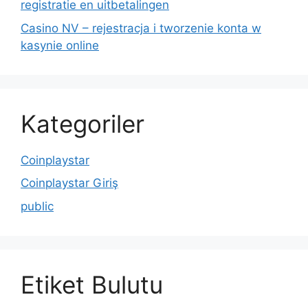
registratie en uitbetalingen
Casino NV – rejestracja i tworzenie konta w
kasynie online
Kategoriler
Coinplaystar
Coinplaystar Giriş
public
Etiket Bulutu