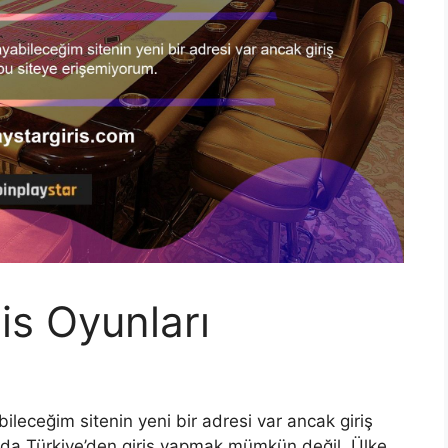
is Oyunları
leceğim sitenin yeni bir adresi var ancak giriş
lında Türkiye’den giriş yapmak mümkün değil. Ülke